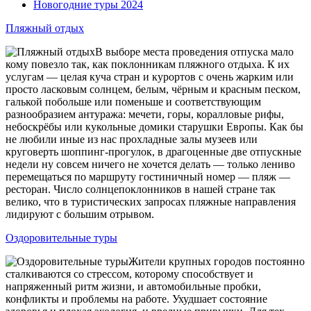
Новогодние туры 2024
Пляжный отдых
В выборе места проведения отпуска мало
кому повезло так, как поклонникам пляжного отдыха. К их
услугам — целая куча стран и курортов с очень жарким или
просто ласковым солнцем, белым, чёрным и красным песком,
галькой побольше или поменьше и соответствующим
разнообразием антуража: мечети, горы, коралловые рифы,
небоскрёбы или кукольные домики старушки Европы. Как бы
не любили иные из нас прохладные залы музеев или
круговерть шоппинг-прогулок, в драгоценные две отпускные
недели ну совсем ничего не хочется делать — только лениво
перемещаться по маршруту гостиничный номер — пляж —
ресторан. Число солнцепоклонников в нашей стране так
велико, что в туристических запросах пляжные направления
лидируют с большим отрывом.
Оздоровительные туры
Жители крупных городов постоянно
сталкиваются со стрессом, которому способствует и
напряженный ритм жизни, и автомобильные пробки,
конфликты и проблемы на работе. Ухудшает состояние