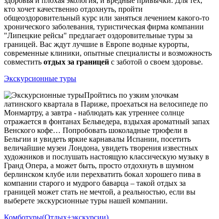
здоровья и плохая экология, и вредные привычки. Для тех,
кто хочет качественно отдохнуть, пройти
общеоздоровительный курс или заняться лечением какого-то
хронического заболевания, туристическая фирма компании
"Липецкие рейсы" предлагает оздоровительные туры за
границей. Вас ждут лучшие в Европе водные курорты,
современные клиники, опытные специалисты и возможность
совместить
отдых за границей
с заботой о своем здоровье.
Экскурсионные туры
Пройтись по узким улочкам
латинского квартала в Париже, проехаться на велосипеде по
Монмартру, а завтра - наблюдать как утреннее солнце
отражается в фонтанах Бельведера, вздыхая ароматный запах
Венского кофе… Попробовать шоколадные трюфели в
Бельгии и увидеть яркие карнавалы Испании, посетить
величайшие музеи Лондона, увидеть творения известных
художников и послушать настоящую классическую музыку в
Гранд Опера, а может быть, просто отдохнуть в шумном
берлинском клубе или перехватить бокал хорошего пива в
компании старого и мудрого баварца – такой отдых за
границей может стать не мечтой, а реальностью, если вы
выберете экскурсионные туры нашей компании.
Комботуры(Отдых+экскурсии)